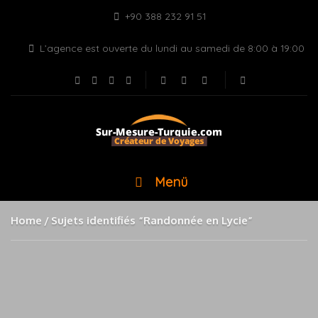
+90 388 232 91 51
L’agence est ouverte du lundi au samedi de 8:00 à 19:00
Menü
Home
Sujets identifiés “Randonnée en Lycie”