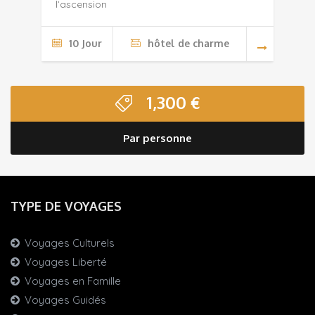
l’ascension
10 Jour
hôtel de charme
1,300
€
Par personne
TYPE DE VOYAGES
Voyages Culturels
Voyages Liberté
Voyages en Famille
Voyages Guidés