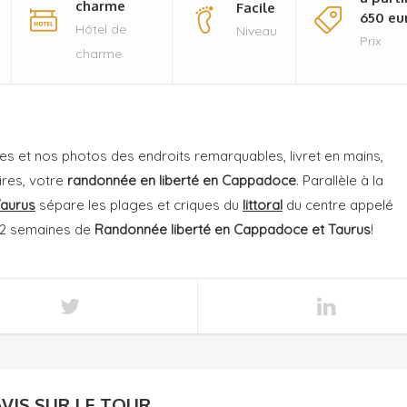
charme
Facile
650 eu
Hôtel de
Niveau
Prix
charme
es et nos photos des endroits remarquables, livret en mains,
ires, votre
randonnée en liberté en Cappadoce
. Parallèle à la
aurus
sépare les plages et criques du
littoral
du centre appelé
n 2 semaines de
Randonnée liberté en Cappadoce et Taurus
!
AVIS SUR LE TOUR