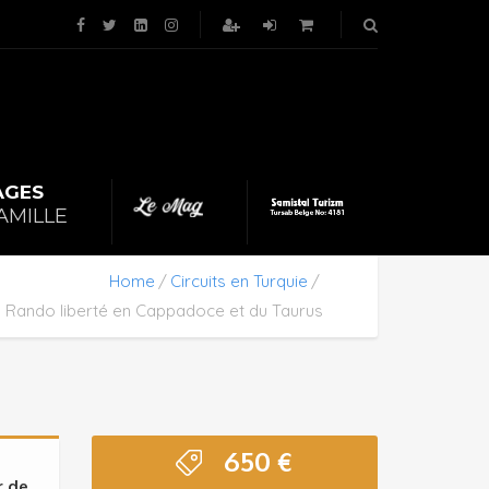
AGES
|
AMILLE
Home
Circuits en Turquie
Rando liberté en Cappadoce et du Taurus
650
€
r de