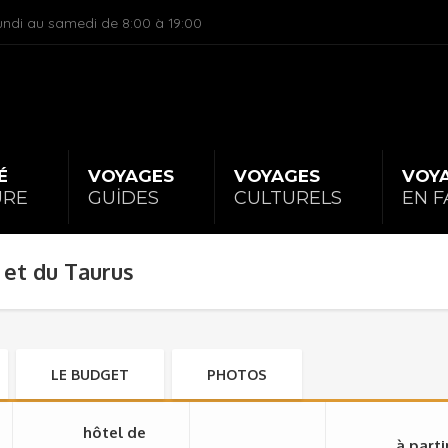
undi au samedi de 8:00 à 19:00
É
|
VOYAGES
|
VOYAGES
|
VOY
URE
GUİDES
CULTURELS
EN F
 et du Taurus
LE BUDGET
PHOTOS
hôtel de
à parti