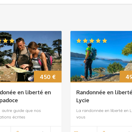
450
€
4
donée en liberté en
Randonnée en libert
padoce
Lycie
 autre guide que nos
La randonnée en liberté en L
ations écrites
vous