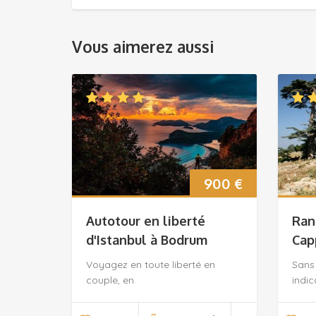
Vous aimerez aussi
900
€
Autotour en liberté
Ran
d'Istanbul à Bodrum
Cap
Voyagez en toute liberté en
Sans
couple, en
indic