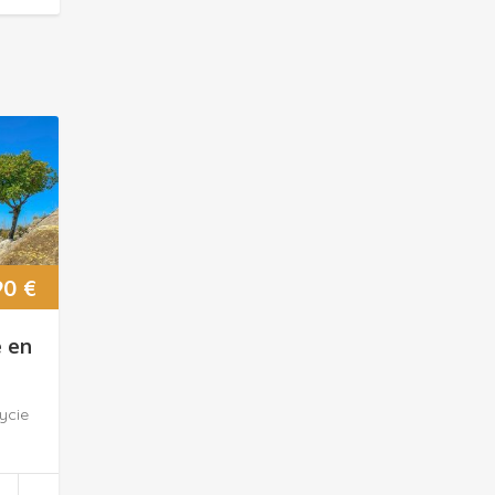
90
€
é en
ycie