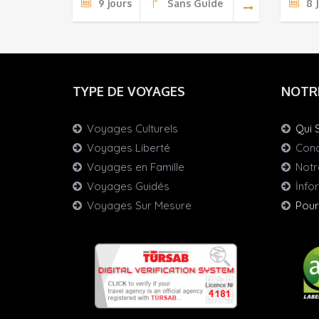
9 jours
Sans Guide
8 
TYPE DE VOYAGES
NOTR
Voyages Culturels
Qui 
Voyages Liberté
Cond
Voyages en Famille
Notr
Voyages Guidés
İnfo
Voyages Sur Mesure
Pour