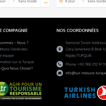
Jour
Sans Guide
8 Jour
Sans Guide
E COMPAGNIE
NOS COORDONNÉES
Sommes – Nous ?
Samistal Turizm Address:
itions Générales
Çarşı İşmerkezi B Blok 1
e équipe
Niğde/TURQUIE
rmation sur la Turquie
Phone: +90 388 232 91 5
-Quoi Nous Choisir?
info@sur-mesure-turqu