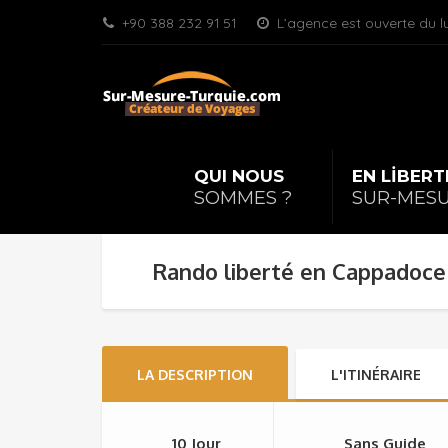
+90 388 232 91 51
L’agence est ouverte du l
QUI NOUS
|
EN LİBERT
SOMMES ?
SUR-MES
Rando liberté en Cappadoce
LA DESCRIPTION
L'ITINÉRAIRE
10 Jour
Sans Guide