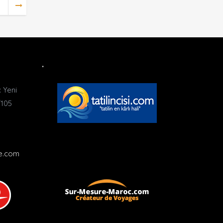
.
 Yeni
/105
1
ie.com