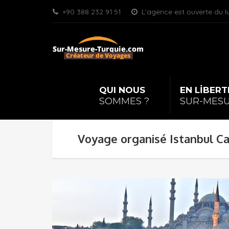
+90 388 232 91 51
L’agence est ouverte du l
QUI NOUS
|
EN LİBERT
SOMMES ?
SUR-MES
Voyage organisé Istanbul C