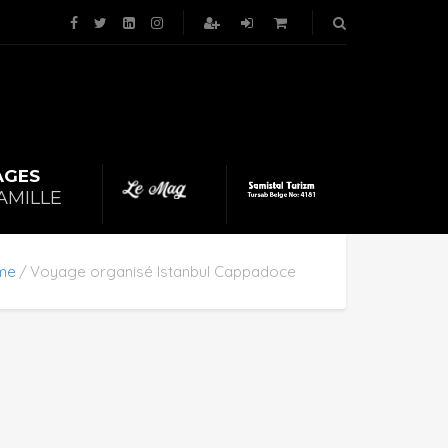
AGES
|
AMILLE
me
Voyage organisé Istanbul Cappadoce