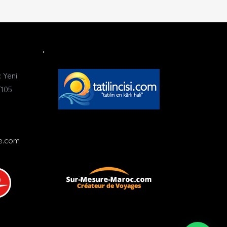
.
 Yeni
/105
1
ie.com