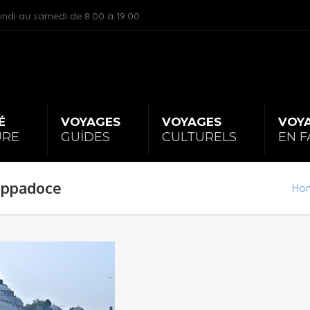
undi au samedi de 8:00 à 19:00
É
|
VOYAGES
|
VOYAGES
|
VOY
URE
GUİDES
CULTURELS
EN F
appadoce
Ho