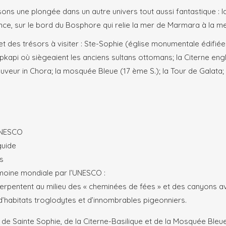
ns une plongée dans un autre univers tout aussi fantastique : la 
e, sur le bord du Bosphore qui relie la mer de Marmara à la me
s et des trésors à visiter : Ste-Sophie (église monumentale édif
pkapi où siègeaient les anciens sultans ottomans; la Citerne englo
uveur in Chora; la mosquée Bleue (17 ème S.); la Tour de Galata;
’UNESCO
guide
s
moine mondiale par l’UNESCO :
rpentent au milieu des « cheminées de fées » et des canyons a
 d’habitats troglodytes et d’innombrables pigeonniers.
ées de Sainte Sophie, de la Citerne-Basilique et de la Mosquée Ble