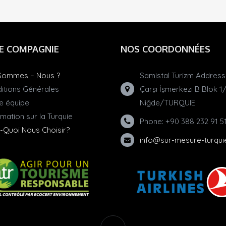
E COMPAGNIE
NOS COORDONNÉES
Sommes – Nous ?
Samistal Turizm Address:
itions Générales
Çarşı İşmerkezi B Blok 1
e équipe
Niğde/TURQUIE
rmation sur la Turquie
Phone: +90 388 232 91 5
-Quoi Nous Choisir?
info@sur-mesure-turqu